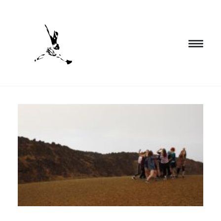
INICIO
PROGRAMACIÓN
FORMACIÓN
CIA. NÓMADA
PROYECTOS
BLOG
EL ESPACIO
CONTACTO