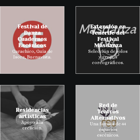
Festival de
Extensión en
Danza
Tenerife del
Cuadernos
Festival
Escénicos
Masdanza
Garachico, Guía de
Selección de solos
Isora, Buenavista.
y grupos
coreográficos.
Red de
Residencias
Teatros
artísticas
Alternativos
Apoyo a la
Una familia de 44
creación.
espacios
escénicos.