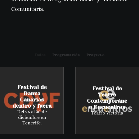
Comunitaria.
Todos
Programación
Proyecto
Festival de
Festival de
Danza
Teatro
Canarias
Contemporáne
dentro y fuera
o Encuentros
Del 26 al 30 de
Teatro Victoria
diciembre en
Tenerife.