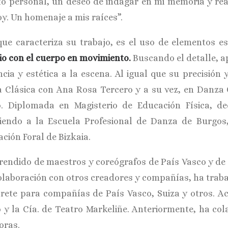
to personal, un deseo de indagar en mi memoria y reali
oy. Un homenaje a mis raíces”.
que caracteriza su trabajo, es el uso de elementos e
io con el cuerpo en movimiento.
Buscando el detalle, 
ncia y estética a la escena. Al igual que su precisión
 Clásica con Ana Rosa Tercero y a su vez, en Danz
o. Diplomada en Magisterio de Educación Física, d
iendo a la Escuela Profesional de Danza de Burgos
ción Foral de Bizkaia.
rendido de maestros y coreógrafos de País Vasco y de 
colaboración con otros creadores y compañías, ha tra
prete para compañías de País Vasco, Suiza y otros. A
o y la Cía. de Teatro Markeliñe. Anteriormente, ha co
oras.