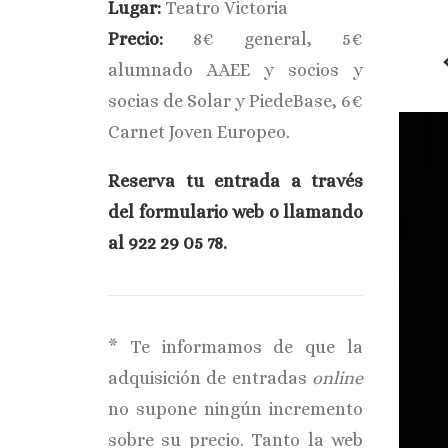
Lugar:
Teatro Victoria
Precio:
8€ general, 5€
alumnado AAEE y socios y
socias de Solar y PiedeBase, 6€
Carnet Joven Europeo.
Reserva tu entrada a través
del formulario web o llamando
al 922 29 05 78.
* Te informamos de que la
adquisición de entradas
online
no supone ningún incremento
sobre su precio. Tanto la web