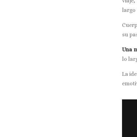
viaje
largo 
Cuerp
su pa
Una m
lo la
La id
emoti