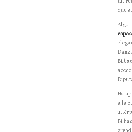
un re
que s
Algo 
espac
elega
Danza
Bilba
acced
Diputa
Ha ap
a la 
intér
Bilba
cread