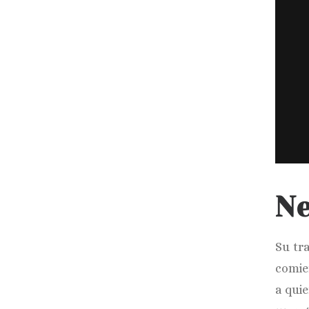
Ne
Su tr
comien
a qui