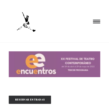
INICIO
PROGRAMACIÓN
FORMACIÓN
CIA. NÓMADA
PROYECTOS
BLOG
EL ESPACIO
RESERVAR ENTRADAS
CONTACTO