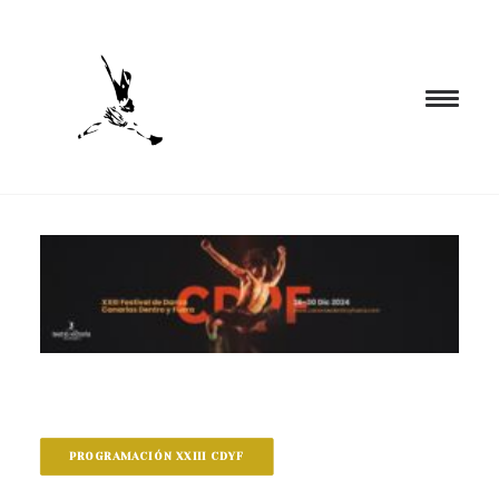
INICIO
PROGRAMACIÓN
FORMACIÓN
CIA. NÓMADA
PROYECTOS
BLOG
EL ESPACIO
PROGRAMACIÓN XXIII CDYF
CONTACTO