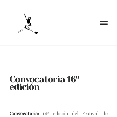
INICIO
PROGRAMACIÓN
FORMACIÓN
Convocatoria 16º
CIA. NÓMADA
edición
PROYECTOS
BLOG
EL ESPACIO
Convocatoria:
16º edición del Festival de
CONTACTO