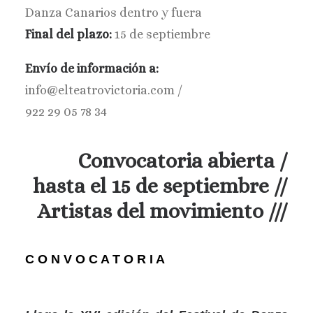
Danza Canarios dentro y fuera
BUSCAR
Final del plazo:
15 de septiembre
Envío de información a:
info@elteatrovictoria.com /
922 29 05 78 34
Convocatoria abierta /
hasta el 15 de septiembre //
Artistas del movimiento ///
C O N V O C A T O R I A