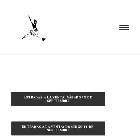
INICIO
PROGRAMACIÓN
FORMACIÓN
ENTRADAS A LA VENTA: SÁBADO 13 DE 
CIA. NÓMADA
SEPTIEMBRE
PROYECTOS
BLOG
ENTRADAS A LA VENTA: DOMINGO 14 DE 
EL ESPACIO
SEPTIEMBRE
CONTACTO