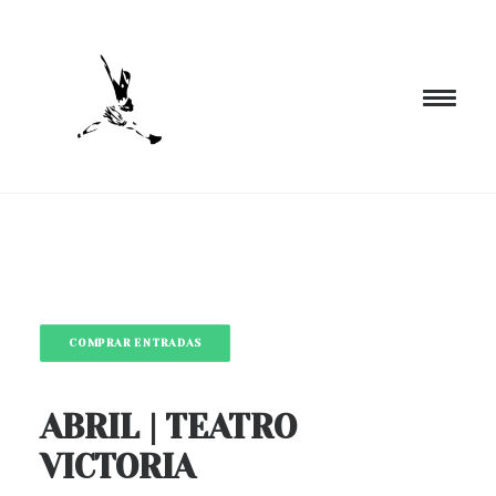
INICIO
PROGRAMACIÓN
FORMACIÓN
COMPRAR ENTRADAS
CIA. NÓMADA
PROYECTOS
ABRIL | TEATRO
BLOG
EL ESPACIO
VICTORIA
CONTACTO