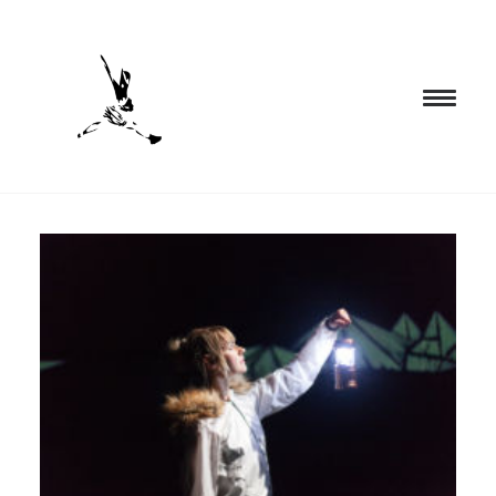
INICIO
PROGRAMACIÓN
FORMACIÓN
CIA. NÓMADA
PROYECTOS
BLOG
EL ESPACIO
CONTACTO