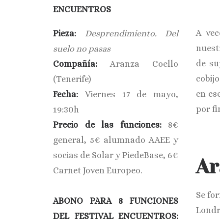
ENCUENTROS
A vec
Pieza:
Desprendimiento. Del
nuest
suelo no pasas
de su
Compañía:
Aranza Coello
cobij
(Tenerife)
en ese
Fecha:
Viernes 17 de mayo,
por f
19:30h
Precio de las funciones:
8€
general, 5€ alumnado AAEE y
socias de Solar y PiedeBase, 6€
Ar
Carnet Joven Europeo.
Se fo
ABONO PARA 8 FUNCIONES
Londr
DEL FESTIVAL ENCUENTROS: