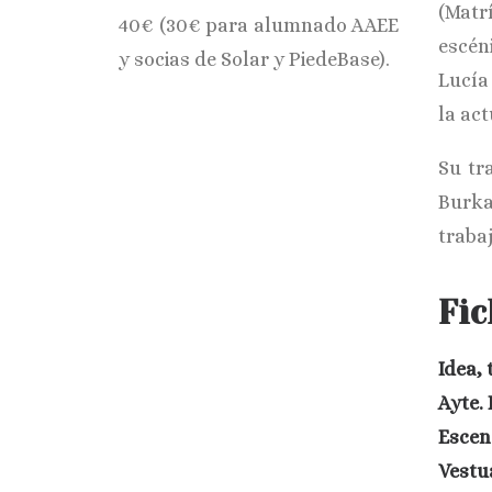
(Matr
40€ (30€ para alumnado AAEE
escén
y socias de Solar y PiedeBase).
Lucía
la ac
Su tr
Burka
traba
Fic
Idea, 
Ayte. 
Escen
Vestu