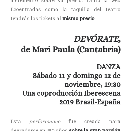
incremento sobre su precio. Tanto la web
Ecoentradas como la taquilla del teatro
tendrás los tickets al
mismo precio
.
DEVÓRATE,
de Mari Paula (Cantabria)
DANZA
Sábado 11 y domingo 12 de
noviembre, 19:30
Una coproducción Iberescena
2019 Brasil-España
Esta
performance
fue creada para
degradarse en 450 años
sobre la gran porción