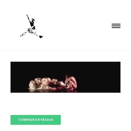
INICIO
PROGRAMACIÓN
FORMACIÓN
CIA. NÓMADA
PROYECTOS
BLOG
EL ESPACIO
COMPRAR ENTRADAS
CONTACTO