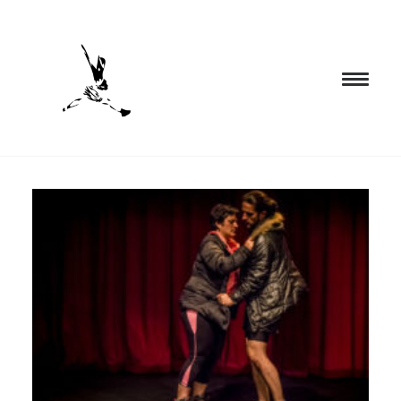
INICIO
PROGRAMACIÓN
FORMACIÓN
CIA. NÓMADA
PROYECTOS
BLOG
EL ESPACIO
CONTACTO