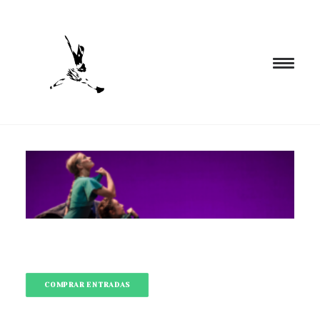
INICIO
PROGRAMACIÓN
FORMACIÓN
CIA. NÓMADA
PROYECTOS
BLOG
COMPRAR ENTRADAS
EL ESPACIO
CONTACTO