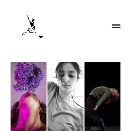
INICIO
PROGRAMACIÓN
FORMACIÓN
CIA. NÓMADA
PROYECTOS
BLOG
EL ESPACIO
CONTACTO