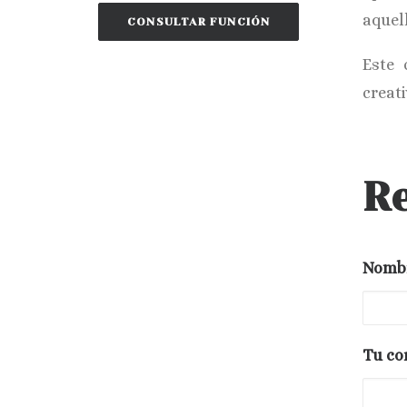
aquel
CONSULTAR FUNCIÓN
Este 
creat
Re
Nombr
Tu co