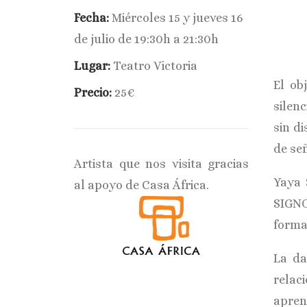
Fecha:
Miércoles 15 y jueves 16
de julio de 19:30h a 21:30h
Lugar:
Teatro Victoria
El ob
Precio:
25€
silen
sin d
de se
Artista que nos visita gracias
Yaya 
al apoyo de Casa África.
SIGNO
forma
La da
relaci
apren