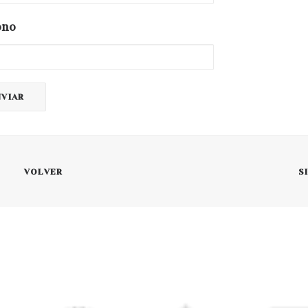
ono
VOLVER
S