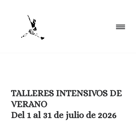
INICIO
PROGRAMACIÓN
FORMACIÓN
TALLERES INTENSIVOS DE
CIA. NÓMADA
VERANO
PROYECTOS
Del 1 al 31 de julio de 2026
BLOG
EL ESPACIO
CONTACTO