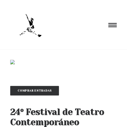
INICIO
PROGRAMACIÓN
FORMACIÓN
CIA. NÓMADA
COMPRAR ENTRADAS
PROYECTOS
BLOG
24º Festival de Teatro
EL ESPACIO
Contemporáneo
CONTACTO