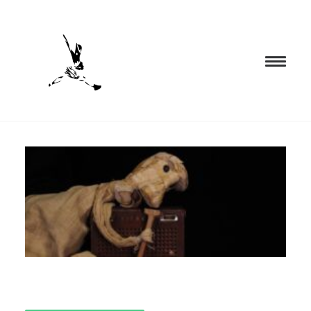
INICIO
PROGRAMACIÓN
FORMACIÓN
CIA. NÓMADA
PROYECTOS
BLOG
EL ESPACIO
CONTACTO