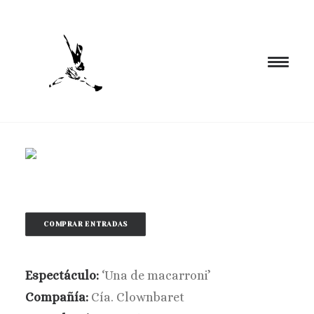
INICIO
PROGRAMACIÓN
FORMACIÓN
CIA. NÓMADA
COMPRAR ENTRADAS
PROYECTOS
BLOG
Espectáculo:
‘Una de macarroni’
EL ESPACIO
Compañía:
Cía. Clownbaret
CONTACTO