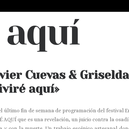
 aquí
vier Cuevas & Griseld
iviré aquí»
el último fin de semana de programación del festival 
É AQUÍ que es una revelación, un juicio contra la osad
da y con la muerte. Un trabajo escénico artesanal dond