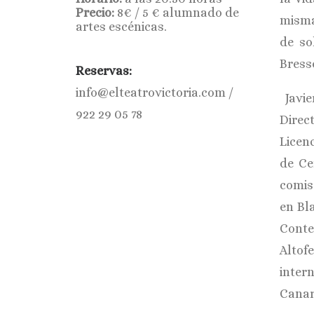
Precio:
8€ / 5 € alumnado de
misma
artes escénicas.
de so
Bress
Reservas:
info@elteatrovictoria.com /
Javie
922 29 05 78
Direc
Licen
de Ce
comis
en Bl
Conte
Altof
inter
Canar