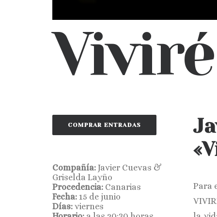
Viviré
Ja
COMPRAR ENTRADAS
«V
Compañía:
Javier Cuevas &
Griselda Layño
Para 
Procedencia:
Canarias
Fecha:
15 de junio
VIVIR
Días:
viernes
Horario:
a las 20:30 horas
la vi