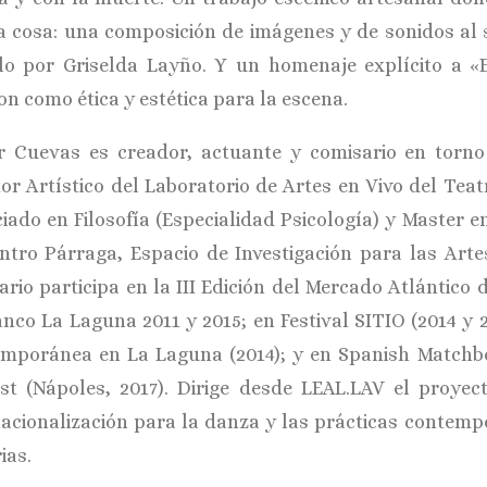
 cosa: una composición de imágenes y de sonidos al 
lo por Griselda Layño. Y un homenaje explícito a «
on como ética y estética para la escena.
r Cuevas es creador, actuante y comisario en torno
tor Artístico del Laboratorio de Artes en Vivo del Tea
ciado en Filosofía (Especialidad Psicología) y Master 
ntro Párraga, Espacio de Investigación para las Arte
ario participa en la III Edición del Mercado Atlántic
anco La Laguna 2011 y 2015; en Festival SITIO (2014 y
mporánea en La Laguna (2014); y en Spanish Matchbo
est (Nápoles, 2017). Dirige desde LEAL.LAV el proyec
nacionalización para la danza y las prácticas contem
ias.