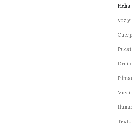
Ficha 
Voz y
Cuerp
Puest
Drama
Filma
Movim
Ilumi
Texto 