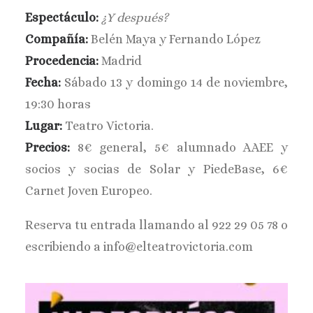
Espectáculo:
¿Y después?
BUSCAR
Compañía:
Belén Maya y Fernando López
Procedencia:
Madrid
Fecha:
Sábado 13 y domingo 14 de noviembre,
19:30 horas
Lugar:
Teatro Victoria.
Precios:
8€ general, 5€ alumnado AAEE y
socios y socias de Solar y PiedeBase, 6€
Carnet Joven Europeo.
Reserva tu entrada llamando al 922 29 05 78 o
escribiendo a info@elteatrovictoria.com