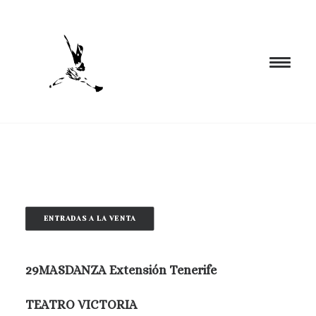
INICIO
PROGRAMACIÓN
FORMACIÓN
ENTRADAS A LA VENTA
CIA. NÓMADA
PROYECTOS
BLOG
29MASDANZA Extensión Tenerife
EL ESPACIO
TEATRO VICTORIA
CONTACTO