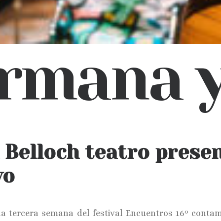
rmana y
 Belloch teatro pres
yo
la tercera semana del festival Encuentros 16º conta