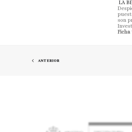
LA B
Despi
puest
son p
Inves
Ficha 
ANTERIOR