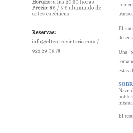
Horario:
a las 20:30 horas
comedi
Precio:
8€ / 5 € alumnado de
artes escénicas.
transc
El cam
Reservas:
deseos
info@elteatrovictoria.com /
922 29 05 78
Una bú
romanc
estas 
SOBR
Nace d
public
misma 
El res