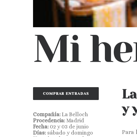
Mi he
La
COMPRAR ENTRADAS
y 
Compañía:
La Belloch
Procedencia:
Madrid
Fecha:
02 y 03 de junio
Para 
Días:
sábado y domingo