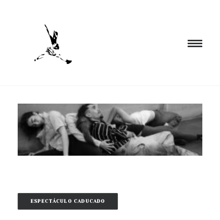
INICIO
PROGRAMACIÓN
FORMACIÓN
CIA. NÓMADA
PROYECTOS
BLOG
EL ESPACIO
ESPECTÁCULO CADUCADO
CONTACTO