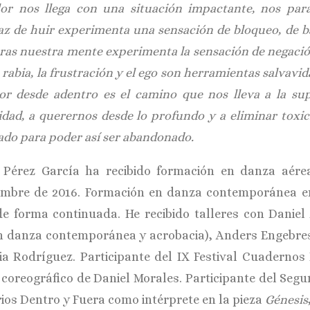
lor nos llega con una situación impactante, nos para
az de huir experimenta una sensación de bloqueo, de b
ras nuestra mente experimenta la sensación de negació
 rabia, la frustración y el ego son herramientas salvavi
lor desde adentro es el camino que nos lleva a la su
idad, a querernos desde lo profundo y a eliminar toxic
ado para poder así ser abandonado.
 Pérez García ha recibido formación en danza aérea
embre de 2016. Formación en danza contemporánea en
de forma continuada. He recibido talleres con Daniel
n danza contemporánea y acrobacia), Anders Engebrest
ia Rodríguez. Participante del IX Festival Cuadernos
r coreográfico de Daniel Morales. Participante del Seg
ios Dentro y Fuera como intérprete en la pieza
Génesis