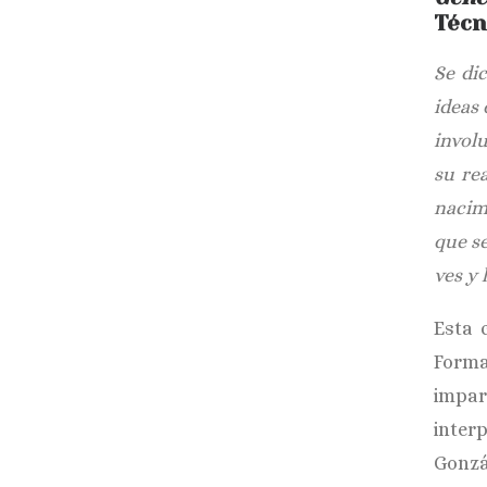
Técn
Se di
ideas
invol
su re
nacimi
que se
ves y 
Esta 
Forma
impar
inter
Gonzá