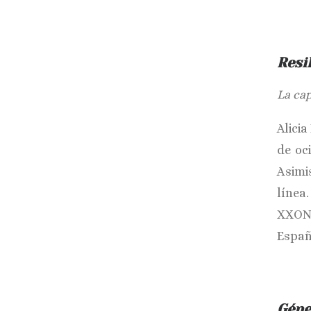
Resi
La cap
Alici
de oc
Asimi
líne
XXONE
Españ
Géne