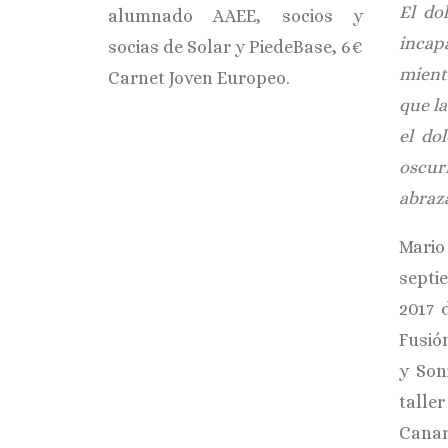
El do
alumnado AAEE, socios y
incap
socias de Solar y PiedeBase, 6€
mient
Carnet Joven Europeo.
que la
el do
oscur
abraz
Mario
septi
2017 
Fusió
y Son
talle
Canar