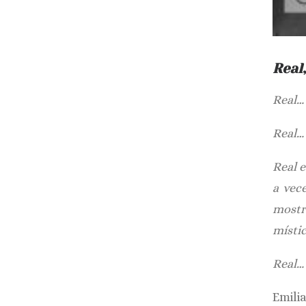
Real
Real… 
Real… 
Real 
a vec
mostr
místic
Real… 
Emili