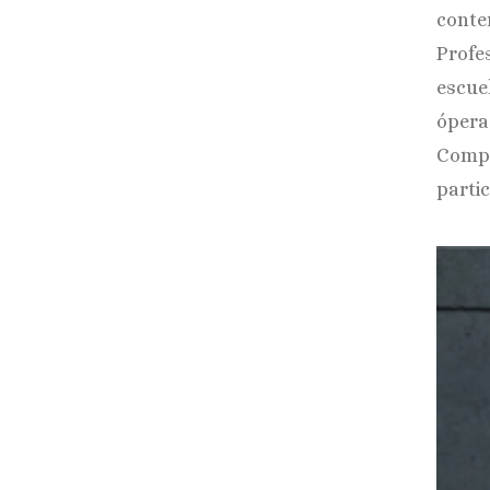
cont
Profe
escue
ópera
Compa
parti