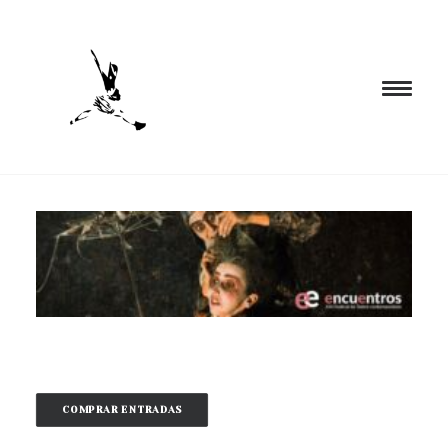
INICIO
PROGRAMACIÓN
FORMACIÓN
CIA. NÓMADA
PROYECTOS
BLOG
EL ESPACIO
COMPRAR ENTRADAS
CONTACTO