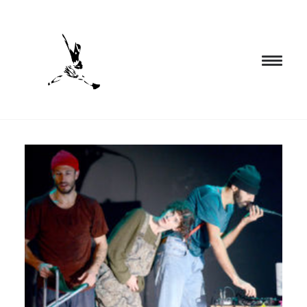
INICIO
PROGRAMACIÓN
FORMACIÓN
CIA. NÓMADA
PROYECTOS
BLOG
EL ESPACIO
CONTACTO