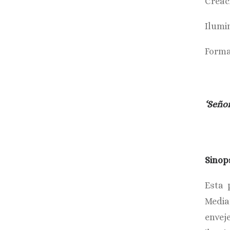
Creac
Ilumi
Forma
‘Seño
Sinop
Esta 
Media
enveje