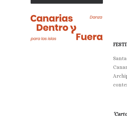
FEST
Santa 
Canar
Archi
conte
‘Carto