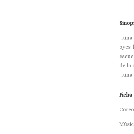
Sinop
…una 
oyes 
escuc
de lo
…una 
Ficha 
Coreo
Música