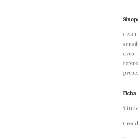
Sinop
CARTO
sensib
aves 
refer
prese
Ficha 
Títul
Cread