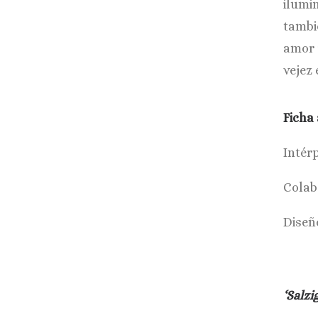
ilumi
tambi
amor 
vejez 
Ficha 
Intér
Colab
Diseñ
‘Salzi