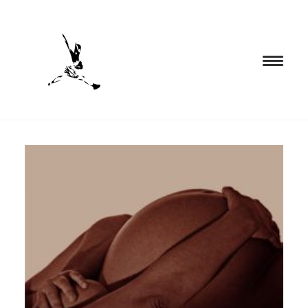
INICIO
PROGRAMACIÓN
FORMACIÓN
CIA. NÓMADA
PROYECTOS
BLOG
EL ESPACIO
CONTACTO