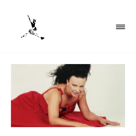
INICIO
PROGRAMACIÓN
FORMACIÓN
CIA. NÓMADA
PROYECTOS
BLOG
EL ESPACIO
CONTACTO