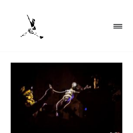
INICIO
PROGRAMACIÓN
FORMACIÓN
CIA. NÓMADA
PROYECTOS
BLOG
EL ESPACIO
CONTACTO