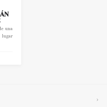
ÁN
R
de una
 lugar