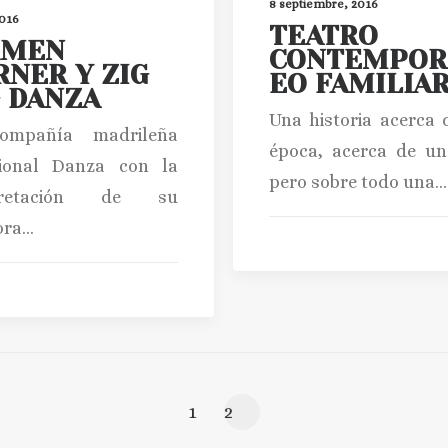
8 septiembre, 2016
2016
TEATRO
RMEN
CONTEMPOR
NER Y ZIG
EO FAMILIA
 DANZA
Una historia acerca 
ompañía madrileña
época, acerca de un
sional Danza con la
pero sobre todo una…
rpretación de su
ora…
1
2