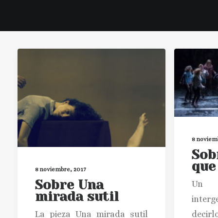
8 noviem
Sob
que
8 noviembre, 2017
Sobre Una
Un 
mirada sutil
inter
La pieza Una mirada sutil
decirl