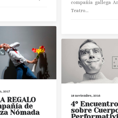
compañía gallega A
Teatro…
o, 2017
18 noviembre, 2016
A REGALO
4º Encuentr
pañía de
sobre Cuerpo
za Nómada
Performativ