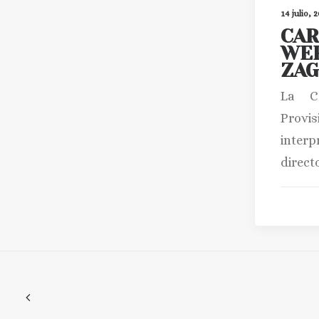
14 julio, 
CA
WER
ZAG
La C
Provi
inte
direct