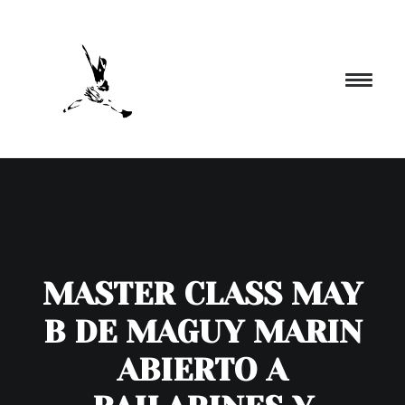
INICIO
PROGRAMACIÓN
FORMACIÓN
MASTER CLASS MAY
CIA. NÓMADA
PROYECTOS
B DE MAGUY MARIN
BLOG
ABIERTO A
EL ESPACIO
CONTACTO