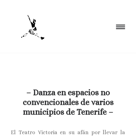
INICIO
PROGRAMACIÓN
FORMACIÓN
– Danza en espacios no
CIA. NÓMADA
convencionales de varios
PROYECTOS
municipios de Tenerife –
BLOG
EL ESPACIO
El Teatro Victoria en su afán por llevar la
CONTACTO