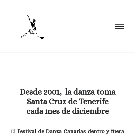
INICIO
PROGRAMACIÓN
FORMACIÓN
Desde 2001, la danza toma
CIA. NÓMADA
Santa Cruz de Tenerife
PROYECTOS
cada mes de diciembre
BLOG
EL ESPACIO
El
Festival de Danza Canarias dentro y fuera
CONTACTO