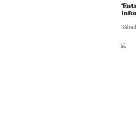
‘Ent
Info
Sábad