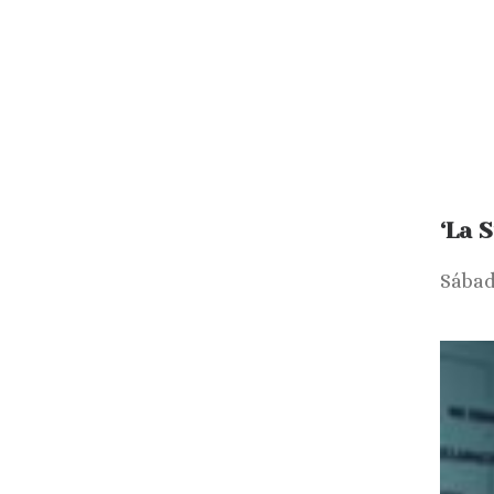
‘La 
Sábad